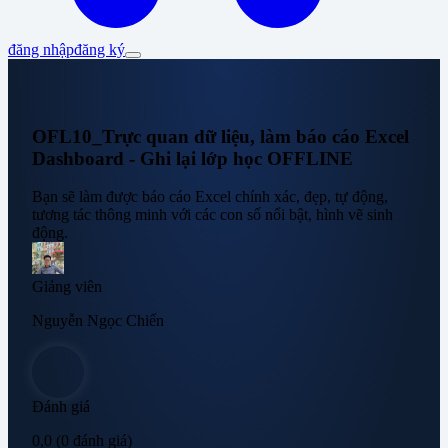
đăng nhập
đăng ký
OFL10_Trực quan dữ liệu, làm báo cáo Excel
Dashboard - Ghi lại lớp học OFFLINE
Bạn sẽ làm được báo cáo Excel chính xác, đẹp, tự động,
tương tác thông minh với các con số nổi bật, hình vẽ sinh
động.
Giảng viên
Nguyễn Ngọc Chiến
Đánh giá
0,0
(0 đánh giá)