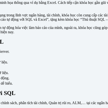
minh họa thông qua ví dụ bằng Excel. Cách tiếp cận khóa học gần gũi 
dụng trong lĩnh vực ngân hàng, tài chính, khóa học còn cung cấp các t
 cáo tự động với SQL và Excel”, tặng kèm khóa học “Thủ thuật SQL – 
n tự động hóa việc làm báo cáo của mình, ngoài ra, khóa học cũng góp
 hiện nay.
QL
erver.
 liệu.
 liệu.
 động.
dễ hiểu.
với SQL
hính sách, phân tích tài chính, Quản trị rủi ro, ALM,… tại các ngân hà