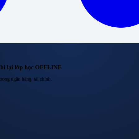
Ghi lại lớp học OFFLINE
rong ngân hàng, tài chính.