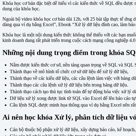
Khóa học cơ bản đặc biệt dễ hiểu vì các kiến thức về SQL đều được 
dung của khóa học.
Ngoài bộ video khóa học cơ bản dài 12h, với 25 bài tập thực tế ứng 
dàng qua ví dụ bằng Excel”, Ebook “Xử lý dữ liệu đỉnh cao, làm báo
Khóa học là một nội dung kiến thức không thể thiếu với các bạn muố
kinh doanh đang rất phát triển trong cuộc cách mạng công nghiệp 4.0
Những nội dung trọng điểm trong khóa S
Nắm được kiến thức cơ sở, nền tảng quan trọng về SQL và SQL S
Thành thạo về mô hình tổ chức cơ sở dữ liệu để xử lý dữ liệu,
Thành thạo về các kiểu dữ liệu, các câu lệnh làm việc với bảng dữ
Thành thạo các câu lệnh xử lý dữ liệu bên trong bảng dữ liệu.
Thành thạo cách tạo thủ tục tính toán để tự động hóa việc xử lý dữ
Dữ liệu xử lý xong được link từ SQL vào Excel để lên báo cáo tự
Câu lệnh SQL được minh họa thông qua ví dụ bằng Excel nên rất 
Ai nên học khóa Xử lý, phân tích dữ liệu 
Cán bộ thuộc bộ phận xử lý dữ liệu, xây dựng báo cáo, kế hoạch, c