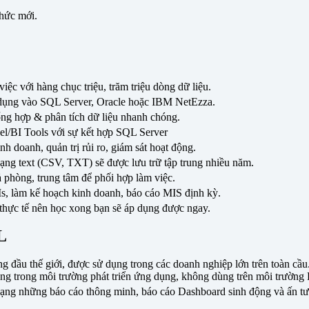
hức mới.
việc với hàng chục triệu, trăm triệu dòng dữ liệu.
 dụng vào SQL Server, Oracle hoặc IBM NetEzza.
ổng hợp & phân tích dữ liệu nhanh chóng.
el/BI Tools với sự kết hợp SQL Server
 doanh, quản trị rủi ro, giám sát hoạt động.
, dạng text (CSV, TXT) sẽ được lưu trữ tập trung nhiều năm.
 phòng, trung tâm để phối hợp làm việc.
s, làm kế hoạch kinh doanh, báo cáo MIS định kỳ.
thực tế nên học xong bạn sẽ áp dụng được ngay.
L
đầu thế giới, được sử dụng trong các doanh nghiệp lớn trên toàn cầu.
ùng trong môi trường phát triển ứng dụng, không dùng trên môi trường
dạng những báo cáo thông minh, báo cáo Dashboard sinh động và ấn tượ