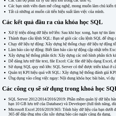
Các cán bộ phải xử lý dữ liệu lớn trong các đơn vị.
Các bạn sinh viên đam mê công nghệ, mong muốn làm chủ kiến t
Tất cả những ai muốn cải tiến hiệu suất làm việc của mình.
Các kết quả đầu ra của khóa học SQL
Xử lý triệu dòng dữ liệu trở lên: Sau khi học xong, bạn tự tin làm 
Thành thạo câu lệnh SQL: Bạn sẽ giỏi các câu lệnh SQL để ứng
Chạy dữ liệu tự động: Xây dựng hệ thống chạy dữ liệu tự động t
Làm báo cáo tự động: Biết làm báo cáo tự động cập nhật trên Exc
Xây dựng hệ thống phân tích: Xây dựng các mô hình phân tích kinh
Dễ dàng lưu trữ file text, file Excel: Các file dữ liệu dạng Excel
Sử dụng SQL quy mô lớn: SQL Server có thể được triển khai ở cả
Quản trị KPI hiệu quả với SQL: Xây dựng hệ thống đánh giá KPI
Ứng dụng vào công việc ngay: Nội dung khóa học bài bản, ví dụ 
Các công cụ sẽ sử dụng trong khoá học SQ
SQL Server 2012/2014/2016/2019: Phần mềm quản lý dữ liệu hàng 
hạn 10 GB lưu trữ của Database) và Developer (full tính năng, d
Microsoft Excel 2016/2019/365: Trình bày dữ liệu của bạn dưới 
365 để đáp ứng nhu cầu xây dựng báo cáo ngày càng đa dạng.