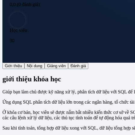
0,0
(0 đánh giá)
Học viên
30
Giới thiệu
Nội dung
Giảng viên
Đánh giá
giới thiệu khóa học
Giúp bạn làm chủ được kỹ năng xử lý, phân tích dữ liệu với SQL để l
Ứng dụng SQL phân tích dữ liệu lớn trong các ngân hàng, tổ chức tài 
Ở khóa cơ bản, học viên sẽ được nắm bắt nhiều kiến thức cơ sở về SQL
các câu lệnh xử lý dữ liệu, các thủ tục tính toán để tự động hóa quá tr
Sau khi tính toán, tổng hợp dữ liệu xong với SQL, dữ liệu tổng hợp 