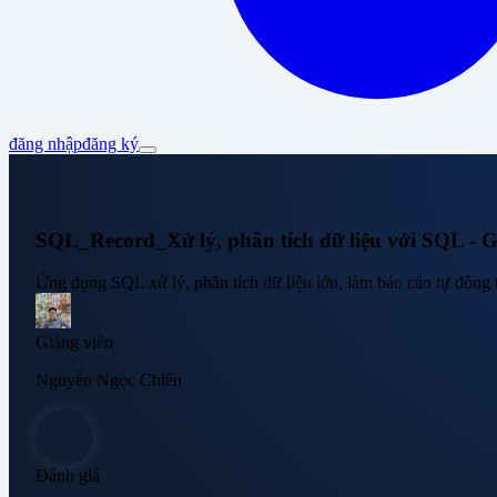
đăng nhập
đăng ký
SQL_Record_Xử lý, phân tích dữ liệu với SQL - 
Ứng dụng SQL xử lý, phân tích dữ liệu lớn, làm báo cáo tự động t
Giảng viên
Nguyễn Ngọc Chiến
Đánh giá